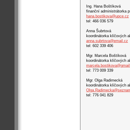
Ing. Hana Boštíková
finanční administrátorka p
hana.bostikova@upce.cz
tel: 466 036 579
Anna Šubrtová
koordinátorka klíčových ak
anna.subrtova@email.cz
tel: 602 339 406
Mgr. Marcela Boštíková
koordinátorka klíčových ak
marcela.bostikova@gmai
tel: 773 009 339
Mgr. Olga Radimecká
koordinátorka klíčových ak
Olga.Radimecka@sezna
tel: 776 041 829