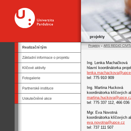
Projekty
»
ARS REGIO CIVITAS
Realizační tým
Základní informace o projektu
Ing. Lenka Machačková
hlavní koordinátorka proje
Klíčové aktivity
lenka.machackova@upce
tel: 775 910 909
Fotogalerie
Ing. Martina Hucková
Partnerské instituce
koordinátorka klíčových ak
martina.huckova@upce.c
Uskutečněné akce
tel: 775 337 112, 466 036
Mgr. Eva Novotná
koordinátorka klíčových ak
eva.novotna@upce.cz
tel: 737 111 507