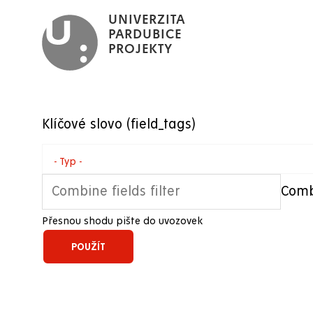
Přejít
UNIVERZITA
k
PARDUBICE
PROJEKTY
hlavnímu
obsahu
Klíčové slovo (field_tags)
- Typ -
Combi
Přesnou shodu pište do uvozovek