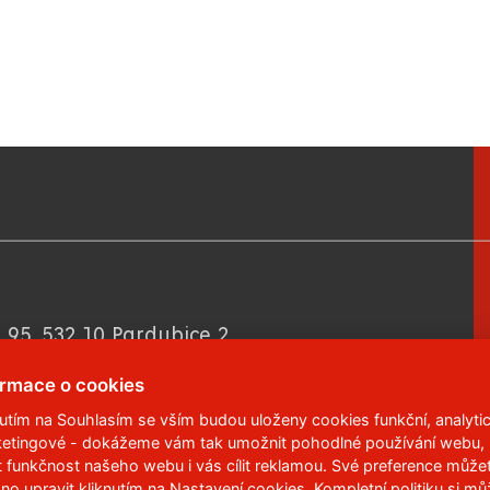
 95
,
532 10
Pardubice 2
6 113
ormace o cookies
nutím na Souhlasím se vším budou uloženy cookies funkční, analytic
etingové - dokážeme vám tak umožnit pohodlné používání webu,
t funkčnost našeho webu i vás cílit reklamou. Své preference může
no upravit kliknutím na Nastavení cookies. Kompletní politiku
si mů