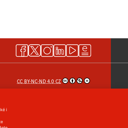
CC BY-NC-ND 4.0 CZ
ké i
te
žete