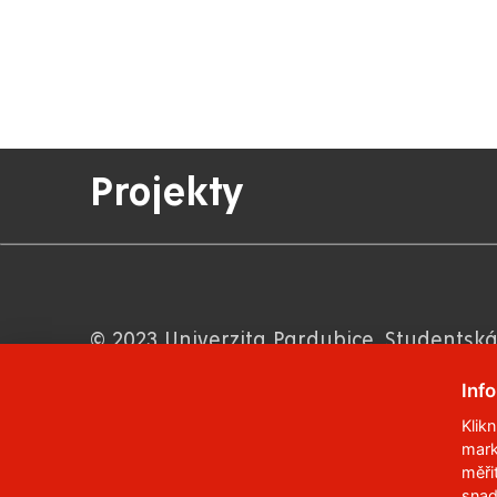
Projekty
© 2023
Univerzita Pardubice
,
Studentská
Telefon:
466 036 111, 466 036 112, 466 03
Inf
,
Správce webu
RSS
Klik
ID datové schránky:
f5vj9hu
mark
měři
Prohlášení o přístupnosti
snad