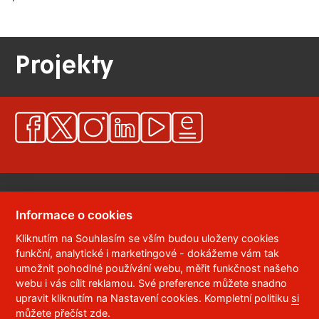
Projekty
Informace o cookies
Kliknutím na Souhlasím se vším budou uloženy cookies
© 2023
Univerzita Pardubice
,
Studentská 95
,
funkční, analytické i marketingové - dokážeme vám tak
532 10
Pardubice 2
umožnit pohodlné používání webu, měřit funkčnost našeho
Telefon:
466 036 111, 466 036 112, 466 036 113
webu i vás cílit reklamou. Své preference můžete snadno
upravit kliknutím na Nastavení cookies. Kompletní politiku
si
,
Správce webu
RSS
můžete přečíst zde
.