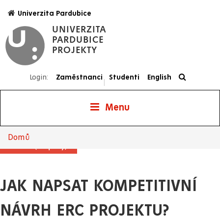
Přejít
Univerzita Pardubice
k
UNIVERZITA
hlavnímu
PARDUBICE
obsahu
PROJEKTY
Login:
Zaměstnanci
Studenti
English
|
Menu
Projekty
Domů
Drobečková
Aktualita (Projekty)
navigace
JAK NAPSAT KOMPETITIVNÍ
NÁVRH ERC PROJEKTU?