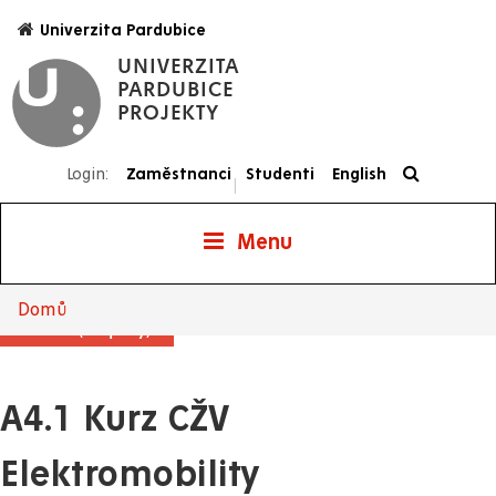
Přejít
Univerzita Pardubice
k
UNIVERZITA
hlavnímu
PARDUBICE
obsahu
PROJEKTY
Login:
Zaměstnanci
Studenti
English
|
Menu
Projekty
Domů
Drobečková
Aktualita (Projekty)
navigace
A4.1 Kurz CŽV
Elektromobility