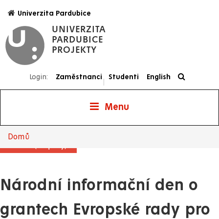
Přejít
Univerzita Pardubice
k
UNIVERZITA
hlavnímu
PARDUBICE
obsahu
PROJEKTY
Login:
Zaměstnanci
Studenti
English
|
Menu
Projekty
Domů
Drobečková
Aktualita (Projekty)
navigace
Národní informační den o
grantech Evropské rady pro