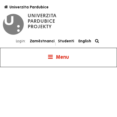
Přejít
Univerzita Pardubice
k
UNIVERZITA
hlavnímu
PARDUBICE
obsahu
PROJEKTY
Login:
Zaměstnanci
Studenti
English
|
Menu
Projekty