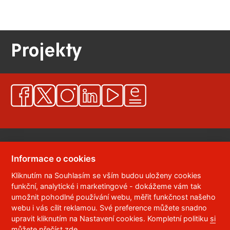
Projekty
Informace o cookies
Kliknutím na Souhlasím se vším budou uloženy cookies
© 2023
Univerzita Pardubice
,
Studentská 95
,
funkční, analytické i marketingové - dokážeme vám tak
532 10
Pardubice 2
umožnit pohodlné používání webu, měřit funkčnost našeho
Telefon:
466 036 111, 466 036 112, 466 036 113
webu i vás cílit reklamou. Své preference můžete snadno
upravit kliknutím na Nastavení cookies. Kompletní politiku
si
,
Správce webu
RSS
můžete přečíst zde
.