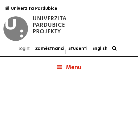
Přejít
Univerzita Pardubice
k
UNIVERZITA
hlavnímu
PARDUBICE
obsahu
PROJEKTY
Login:
Zaměstnanci
Studenti
English
|
Menu
Projekty