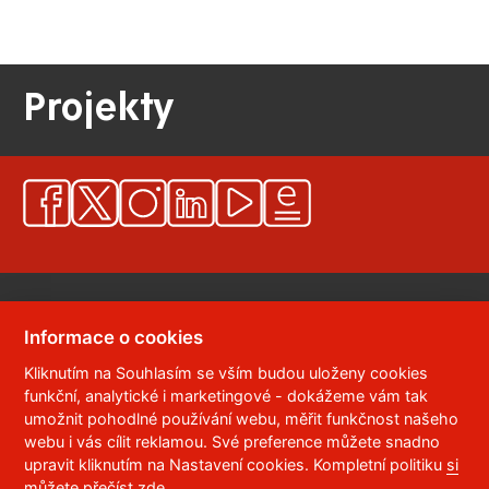
Projekty
Informace o cookies
Kliknutím na Souhlasím se vším budou uloženy cookies
© 2023
Univerzita Pardubice
,
Studentská 95
,
funkční, analytické i marketingové - dokážeme vám tak
532 10
Pardubice 2
umožnit pohodlné používání webu, měřit funkčnost našeho
Telefon:
466 036 111, 466 036 112, 466 036 113
webu i vás cílit reklamou. Své preference můžete snadno
upravit kliknutím na Nastavení cookies. Kompletní politiku
si
,
Správce webu
RSS
můžete přečíst zde
.