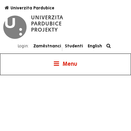
Přejít
Univerzita Pardubice
k
UNIVERZITA
hlavnímu
PARDUBICE
obsahu
PROJEKTY
Login:
Zaměstnanci
Studenti
English
|
Menu
Projekty