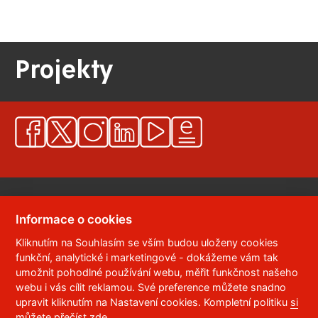
Projekty
Informace o cookies
Kliknutím na Souhlasím se vším budou uloženy cookies
© 2023
Univerzita Pardubice
,
Studentská 95
,
funkční, analytické i marketingové - dokážeme vám tak
532 10
Pardubice 2
umožnit pohodlné používání webu, měřit funkčnost našeho
Telefon:
466 036 111, 466 036 112, 466 036 113
webu i vás cílit reklamou. Své preference můžete snadno
upravit kliknutím na Nastavení cookies. Kompletní politiku
si
,
Správce webu
RSS
můžete přečíst zde
.