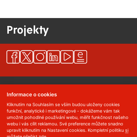
Projekty
Informace o cookies
Kliknutím na Souhlasím se vším budou uloženy cookies
© 2023
Univerzita Pardubice
,
Studentská 95
,
funkční, analytické i marketingové - dokážeme vám tak
532 10
Pardubice 2
umožnit pohodlné používání webu, měřit funkčnost našeho
Telefon:
466 036 111, 466 036 112, 466 036 113
webu i vás cílit reklamou. Své preference můžete snadno
upravit kliknutím na Nastavení cookies. Kompletní politiku
si
,
Správce webu
RSS
můžete přečíst zde
.