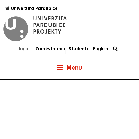
Přejít
Univerzita Pardubice
k
UNIVERZITA
hlavnímu
PARDUBICE
obsahu
PROJEKTY
Login:
Zaměstnanci
Studenti
English
|
Menu
Projekty