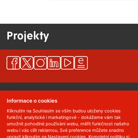
Projekty
Informace o cookies
Kliknutím na Souhlasím se vším budou uloženy cookies
© 2023
Univerzita Pardubice
,
Studentská 95
,
funkční, analytické i marketingové - dokážeme vám tak
532 10
Pardubice 2
umožnit pohodlné používání webu, měřit funkčnost našeho
Telefon:
466 036 111, 466 036 112, 466 036 113
webu i vás cílit reklamou. Své preference můžete snadno
upravit kliknutím na Nastavení cookies. Kompletní politiku
si