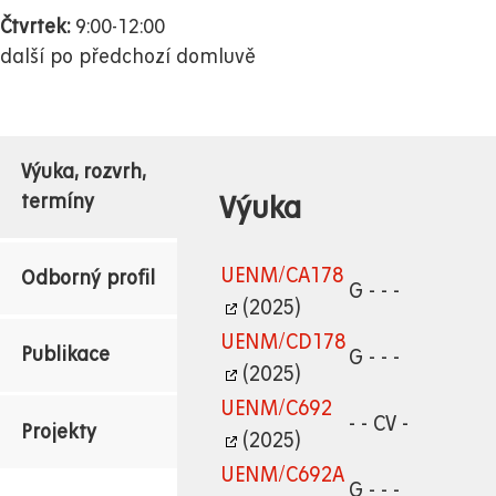
Čtvrtek:
9:00-12:00
další po předchozí domluvě
Výuka, rozvrh,
Výuka
termíny
UENM/CA178
Odborný profil
G - - -
(2025)
UENM/CD178
Publikace
G - - -
(2025)
UENM/C692
- - CV -
Projekty
(2025)
UENM/C692A
G - - -