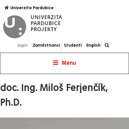
Přejít
Univerzita Pardubice
k
UNIVERZITA
hlavnímu
PARDUBICE
obsahu
PROJEKTY
Login:
Zaměstnanci
Studenti
English
|
Menu
Projekty
doc. Ing. Miloš Ferjenčík,
Ph.D.