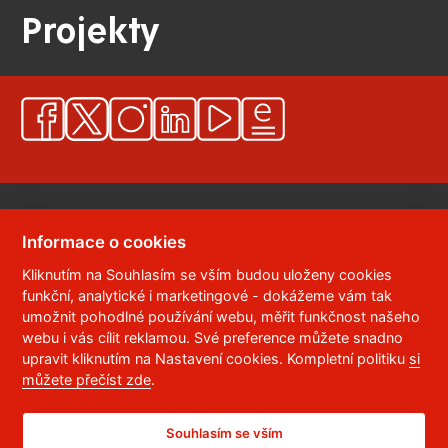
Projekty
Informace o cookies
Kliknutím na Souhlasím se vším budou uloženy cookies
© 2023
Univerzita Pardubice
,
Studentská 95
,
funkční, analytické i marketingové - dokážeme vám tak
532 10
Pardubice 2
umožnit pohodlné používání webu, měřit funkčnost našeho
Telefon:
466 036 111, 466 036 112, 466 036 113
webu i vás cílit reklamou. Své preference můžete snadno
upravit kliknutím na Nastavení cookies. Kompletní politiku
si
,
Správce webu
RSS
můžete přečíst zde
.
ID datové schránky:
f5vj9hu
Prohlášení o přístupnosti
Souhlasím se vším