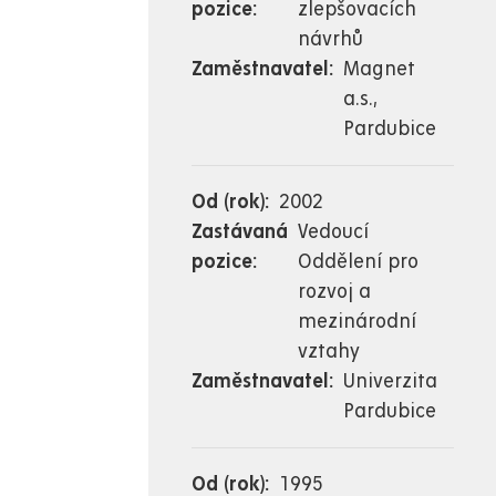
pozice
zlepšovacích
návrhů
Zaměstnavatel
Magnet
a.s.,
Pardubice
Od (rok)
2002
Zastávaná
Vedoucí
pozice
Oddělení pro
rozvoj a
mezinárodní
vztahy
Zaměstnavatel
Univerzita
Pardubice
Od (rok)
1995