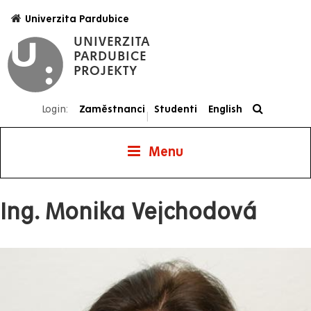
Přejít
Univerzita Pardubice
k
UNIVERZITA
hlavnímu
PARDUBICE
obsahu
PROJEKTY
Login:
Zaměstnanci
Studenti
English
|
Menu
Projekty
Ing. Monika Vejchodová