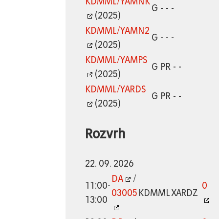
KDMML/YAMNK
G - - -
(2025)
KDMML/YAMN2
G - - -
(2025)
KDMML/YAMPS
G PR - -
(2025)
KDMML/YARDS
G PR - -
(2025)
Rozvrh
22. 09. 2026
DA
/
11:00-
0
03005
KDMML
XARDZ
13:00