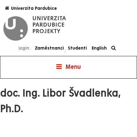
Přejít
Univerzita Pardubice
k
UNIVERZITA
hlavnímu
PARDUBICE
obsahu
PROJEKTY
Login:
Zaměstnanci
Studenti
English
|
Menu
Projekty
doc. Ing. Libor Švadlenka,
Ph.D.