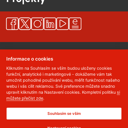
Informace o cookies
Kliknutím na Souhlasím se vším budou uloženy cookies
© 2023
Univerzita Pardubice
,
Studentská 95
,
funkční, analytické i marketingové - dokážeme vám tak
532 10
Pardubice 2
umožnit pohodlné používání webu, měřit funkčnost našeho
Telefon:
466 036 111, 466 036 112, 466 036 113
webu i vás cílit reklamou. Své preference můžete snadno
upravit kliknutím na Nastavení cookies. Kompletní politiku
si
,
Správce webu
RSS
můžete přečíst zde
.
ID datové schránky:
f5vj9hu
Prohlášení o přístupnosti
Souhlasím se vším
Nastavení cookies