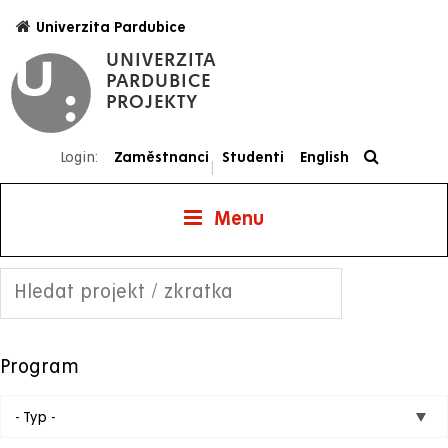
Přejít
Univerzita Pardubice
k
UNIVERZITA
hlavnímu
PARDUBICE
obsahu
PROJEKTY
Login:
Zaměstnanci
Studenti
English
|
Menu
Projekty
Program