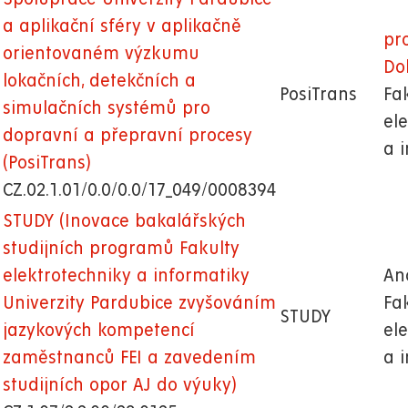
a aplikační sféry v aplikačně
pro
orientovaném výzkumu
Dol
lokačních, detekčních a
PosiTrans
Fa
simulačních systémů pro
el
dopravní a přepravní procesy
a 
(PosiTrans)
CZ.02.1.01/0.0/0.0/17_049/0008394
STUDY (Inovace bakalářských
studijních programů Fakulty
elektrotechniky a informatiky
An
Univerzity Pardubice zvyšováním
Fa
STUDY
jazykových kompetencí
el
zaměstnanců FEI a zavedením
a 
studijních opor AJ do výuky)