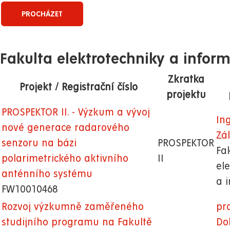
Fakulta elektrotechniky a inform
Zkratka
Projekt / Registrační číslo
projektu
PROSPEKTOR II. - Výzkum a vývoj
In
nové generace radarového
Zál
senzoru na bázi
PROSPEKTOR
Fa
polarimetrického aktivního
II
el
anténního systému
a 
FW10010468
Rozvoj výzkumně zaměřeného
pro
studijního programu na Fakultě
Dol