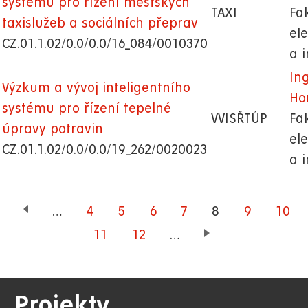
systému pro řízení městských
TAXI
Fa
taxislužeb a sociálních přeprav
el
CZ.01.1.02/0.0/0.0/16_084/0010370
a 
Ing
Výzkum a vývoj inteligentního
Hon
systému pro řízení tepelné
VVISŘTÚP
Fa
úpravy potravin
el
CZ.01.1.02/0.0/0.0/19_262/0020023
a 
…
Page
4
Page
5
Page
6
Page
7
Aktuální
8
Page
9
Page
10
stránka
Page
11
Page
12
…
Projekty