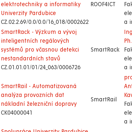
elektrotechniky a informatiky
ROOF4ICT
Fa
Univerzity Pardubice
el
CZ.02.2.69/0.0/0.0/16_018/0002622
a 
SmartRack - Výzkum a vývoj
Ing
inteligentních regálových
Ph.
systémů pro včasnou detekci
SmartRack
Fa
nestandardních stavů
el
CZ.01.01.01/01/24_063/0006726
a 
pro
SmartRail - Automatizovaná
An
analýza provozních dat
Kav
SmartRail
nákladní železniční dopravy
Fa
CK04000041
el
a 
Spolupráce Univerzity Pardubice